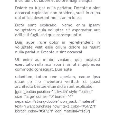
incididunt ut labore et dolore magna aliqua.
Dolore eu fugiat nulla pariatur. Excepteur sint
occaecat cupidatat non proident, sunt in culpa
qui officia deserunt mollit anim id est
Dicta sunt explicabo. Nemo enim ipsam
voluptatem quia voluptas sit aspernatur aut
odit aut fugit, sed quia consequuntur
Duis aute irure dolor in reprehenderit in
voluptate velit esse cillum dolore eu fugiat
nulla pariatur. Excepteur sint occaecat
Ut enim ad minim veniam, quis nostrud
exercitation ullamco laboris nisi ut aliquip ex ea
commodo consequat. Duis aute
udantium, totam rem aperiam, eaque ipsa
quae ab illo inventore veritatis et quasi
architecto beatae vitae dicta sunt explicabo.
[gem_button position=”fullwidth” style=”outline”
size=”large” corner=”0″ border=”4″
separator=”strong-double” icon_pack=”material”
text=”i want purchase now!” text_color=”#5f727f”
border_color=”#5f727f” icon_material=”f1e6″]