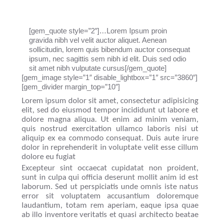
[gem_quote style=”2″]…Lorem Ipsum proin
gravida nibh vel velit auctor aliquet. Aenean
sollicitudin, lorem quis bibendum auctor consequat
ipsum, nec sagittis sem nibh id elit. Duis sed odio
sit amet nibh vulputate cursus[/gem_quote]
[gem_image style=”1″ disable_lightbox=”1″ src=”3860″]
[gem_divider margin_top=”10″]
Lorem ipsum dolor sit amet, consectetur adipisicing
elit, sed do eiusmod tempor incididunt ut labore et
dolore magna aliqua. Ut enim ad minim veniam,
quis nostrud exercitation ullamco laboris nisi ut
aliquip ex ea commodo consequat. Duis aute irure
dolor in reprehenderit in voluptate velit esse cillum
dolore eu fugiat
Excepteur sint occaecat cupidatat non proident,
sunt in culpa qui officia deserunt mollit anim id est
laborum. Sed ut perspiciatis unde omnis iste natus
error sit voluptatem accusantium doloremque
laudantium, totam rem aperiam, eaque ipsa quae
ab illo inventore veritatis et quasi architecto beatae