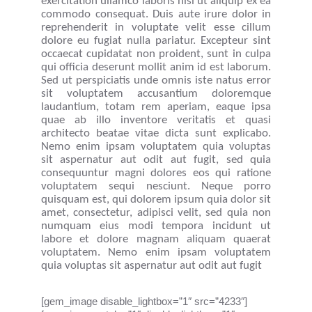
exercitation ullamco laboris nisi ut aliquip ex ea
commodo consequat. Duis aute irure dolor in
reprehenderit in voluptate velit esse cillum
dolore eu fugiat nulla pariatur. Excepteur sint
occaecat cupidatat non proident, sunt in culpa
qui officia deserunt mollit anim id est laborum.
Sed ut perspiciatis unde omnis iste natus error
sit voluptatem accusantium doloremque
laudantium, totam rem aperiam, eaque ipsa
quae ab illo inventore veritatis et quasi
architecto beatae vitae dicta sunt explicabo.
Nemo enim ipsam voluptatem quia voluptas
sit aspernatur aut odit aut fugit, sed quia
consequuntur magni dolores eos qui ratione
voluptatem sequi nesciunt. Neque porro
quisquam est, qui dolorem ipsum quia dolor sit
amet, consectetur, adipisci velit, sed quia non
numquam eius modi tempora incidunt ut
labore et dolore magnam aliquam quaerat
voluptatem. Nemo enim ipsam voluptatem
quia voluptas sit aspernatur aut odit aut fugit
[gem_image disable_lightbox=”1″ src=”4233″]