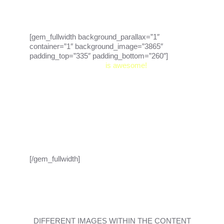
[gem_fullwidth background_parallax=”1″
container=”1″ background_image=”3865″
padding_top=”335″ padding_bottom=”260″]
the gem
is awesome!
Lorem ipsum dolor sit amet, consectetur
adipisicing elit, sed do eiusmod tempor incididunt
ut labore et dolore magna aliqua. Ut enim ad minim
veniam, quis nostrud exercitation ullamco laboris
nisi ut aliquip ex ea commodo consequat. Duis
aute irure dolor in reprehenderit in voluptate velit
esse
[/gem_fullwidth]
DIFFERENT IMAGES
WITHIN THE CONTENT