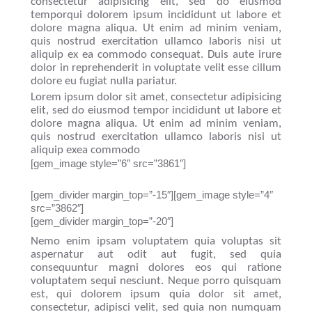
consectetur adipisicing elit, sed do eiusmod
temporqui dolorem ipsum incididunt ut labore et
dolore magna aliqua. Ut enim ad minim veniam,
quis nostrud exercitation ullamco laboris nisi ut
aliquip ex ea commodo consequat. Duis aute irure
dolor in reprehenderit in voluptate velit esse cillum
dolore eu fugiat nulla pariatur.
Lorem ipsum dolor sit amet, consectetur adipisicing
elit, sed do eiusmod tempor incididunt ut labore et
dolore magna aliqua. Ut enim ad minim veniam,
quis nostrud exercitation ullamco laboris nisi ut
aliquip exea commodo
[gem_image style=”6″ src=”3861″]
[gem_divider margin_top=”-15″][gem_image style=”4″
src=”3862″]
[gem_divider margin_top=”-20″]
Nemo enim ipsam voluptatem quia voluptas sit
aspernatur aut odit aut fugit, sed quia
consequuntur magni dolores eos qui ratione
voluptatem sequi nesciunt. Neque porro quisquam
est, qui dolorem ipsum quia dolor sit amet,
consectetur, adipisci velit, sed quia non numquam